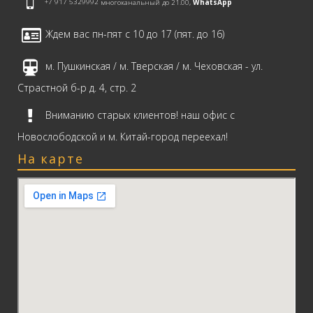
+7 917 5329992
многоканальный до 21.00,
WhatsApp
Ждем вас пн-пят с 10 до 17 (пят. до 16)
м. Пушкинская / м. Тверская / м. Чеховская - ул.
Страстной б-р д. 4, стр. 2
Вниманию старых клиентов! наш офис с
Новослободской и м. Китай-город переехал!
На карте