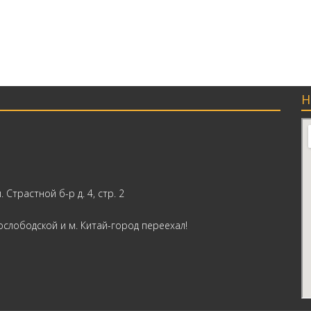
Н
. Страстной б-р д. 4, стр. 2
слободской и м. Китай-город переехал!