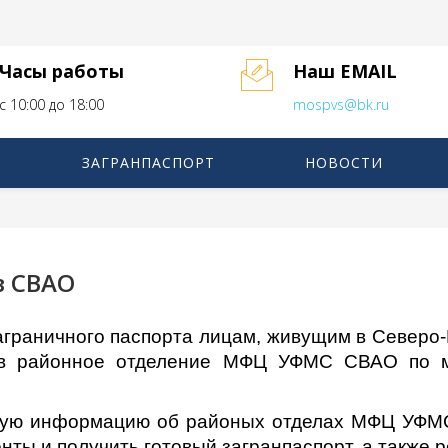
Часы работы
Наш EMAIL
с 10:00 до 18:00
mospvs@bk.ru
ЗАГРАНПАСПОРТ
НОВОСТИ
в СВАО
граничного паспорта лицам, живущим в Северо
я в районное отделение МФЦ УФМС СВАО по м
чную информацию об районых отделах МФЦ УФМС
енты и получить готовый загранпаспорт, а также 