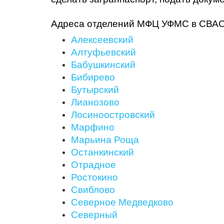
Адреса отделений МФЦ УФМС в СВАО
Алексеевский
Алтуфьевский
Бабушкинский
Бибирево
Бутырский
Лианозово
Лосиноостровский
Марфино
Марьина Роща
Останкинский
Отрадное
Ростокино
Свиблово
Северное Медведково
Северный