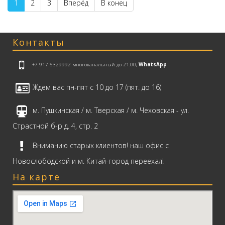
1
2
3
Вперёд
В конец
Контакты
+7 917 5329992
многоканальный до 21.00,
WhatsApp
Ждем вас пн-пят с 10 до 17 (пят. до 16)
м. Пушкинская / м. Тверская / м. Чеховская - ул.
Страстной б-р д. 4, стр. 2
Вниманию старых клиентов! наш офис с
Новослободской и м. Китай-город переехал!
На карте