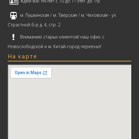
Ждем вас пн-пят с 10 до 17 (пят. до 16)
м. Пушкинская / м. Тверская / м. Чеховская - ул.
Страстной б-р д. 4, стр. 2
Вниманию старых клиентов! наш офис с
Новослободской и м. Китай-город переехал!
На карте