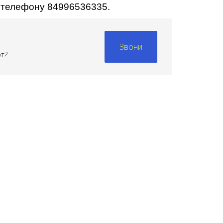
о телефону 84996536335.
Звони
рт?