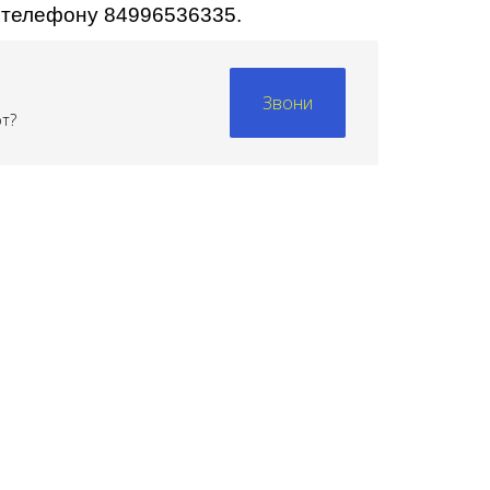
о телефону 84996536335.
Звони
рт?