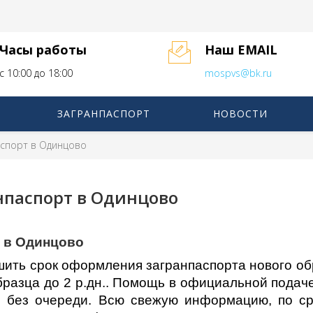
Часы работы
Наш EMAIL
с 10:00 до 18:00
mospvs@bk.ru
ЗАГРАНПАСПОРТ
НОВОСТИ
аспорт в Одинцово
нпаспорт в Одинцово
т в Одинцово
ть срок оформления загранпаспорта нового обра
образца до 2 р.дн.. Помощь в официальной пода
 и без очереди. Всю свежую информацию, по с