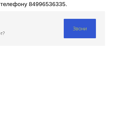
о телефону 84996536335.
Звони
рт?