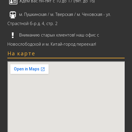
Ждем вас пн-пят с 10 до 17 (пят. до 16)
м. Пушкинская / м. Тверская / м. Чеховская - ул.
Страстной б-р д. 4, стр. 2
Вниманию старых клиентов! наш офис с
Новослободской и м. Китай-город переехал!
На карте